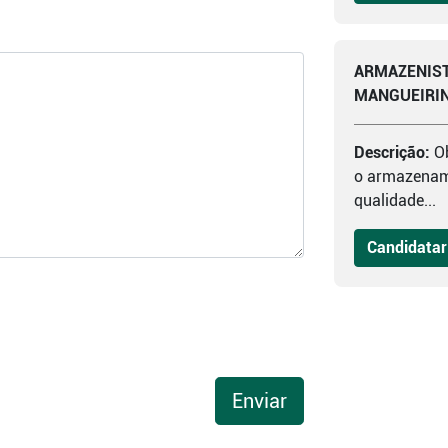
ARMAZENIST
MANGUEIRI
Descrição:
O
o armazenam
qualidade...
Candidatar
Enviar